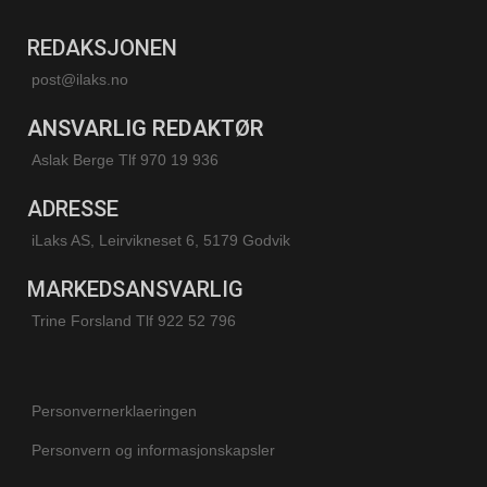
REDAKSJONEN
post@ilaks.no
ANSVARLIG REDAKTØR
Aslak Berge Tlf 970 19 936
ADRESSE
iLaks AS, Leirvikneset 6, 5179 Godvik
MARKEDSANSVARLIG
Trine Forsland
Tlf 922 52 796
Personvernerklaeringen
Personvern og informasjonskapsler