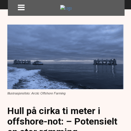
Illustrasjonsfoto: Arctic Offshore Farming
Hull på cirka ti meter i
offshore-not: – Potensielt