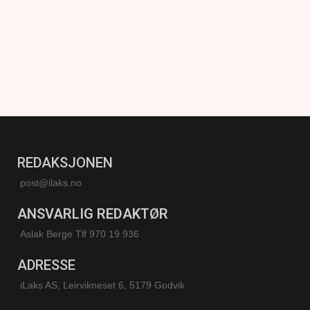
REDAKSJONEN
post@ilaks.no
ANSVARLIG REDAKTØR
Aslak Berge Tlf 970 19 936
ADRESSE
iLaks AS, Leirvikneset 6, 5179 Godvik