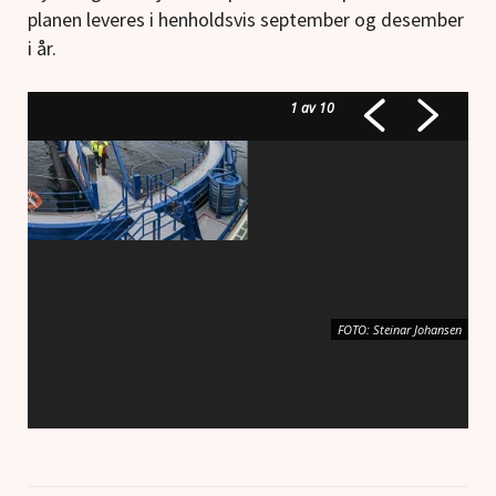
planen leveres i henholdsvis september og desember
i år.
1
av 10
FOTO: Steinar Johansen