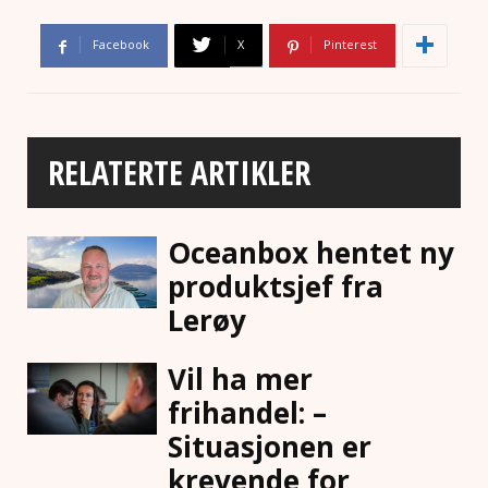
Facebook
X
Pinterest
RELATERTE ARTIKLER
Oceanbox hentet ny
produktsjef fra
Lerøy
Vil ha mer
frihandel: –
Situasjonen er
krevende for