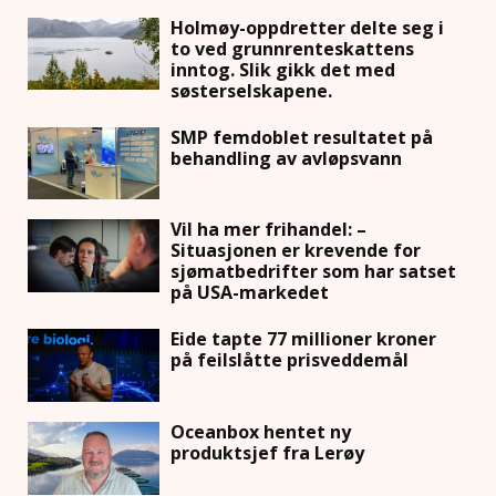
Holmøy-oppdretter delte seg i
to ved grunnrenteskattens
inntog. Slik gikk det med
søsterselskapene.
SMP femdoblet resultatet på
behandling av avløpsvann
Vil ha mer frihandel: –
Situasjonen er krevende for
sjømatbedrifter som har satset
på USA-markedet
Eide tapte 77 millioner kroner
på feilslåtte prisveddemål
Oceanbox hentet ny
produktsjef fra Lerøy