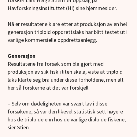
forsker Lars Helge Stien i et oppslag på
Havforskningsinstituttet (HI) sine hjemmesider.
Nå er resultatene klare etter at produksjon av en hel
generasjon triploid oppdrettslaks har blitt testet ut i
vanlige kommersielle oppdrettsanlegg.
Generasjon
Resultatene fra forsøk som ble gjort med
produksjon av slik fisk i liten skala, viste at triploid
laks klarte seg bra under disse forholdene, men alt
her så forskerne at det var forskjell:
– Selv om dødeligheten var svært lav i disse
forsøkene, så var den likevel statistisk sett høyere
hos de triploide enn hos de vanlige diploide fiskene,
sier Stien.