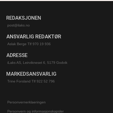
REDAKSJONEN
post@ilaks.no
ANSVARLIG REDAKTØR
Aslak Berge Tlf 970 19 936
ADRESSE
iLaks AS, Leirvikneset 6, 5179 Godvik
MARKEDSANSVARLIG
Trine Forsland
Tlf 922 52 796
Personvernerklaeringen
Personvern og informasjonskapsler