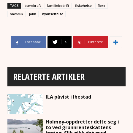
TAGS
bærekraft
familiebedrift
fiskehelse
florø
havbruk
jobb
nyansettelse
Facebook
X
Pinterest
RELATERTE ARTIKLER
ILA påvist i Ibestad
Holmøy-oppdretter delte seg i
to ved grunnrenteskattens
inntog. Slik gikk det med