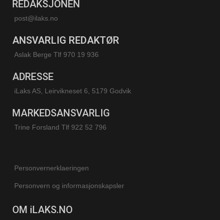
REDAKSJONEN
post@ilaks.no
ANSVARLIG REDAKTØR
Aslak Berge Tlf 970 19 936
ADRESSE
iLaks AS, Leirvikneset 6, 5179 Godvik
MARKEDSANSVARLIG
Trine Forsland
Tlf 922 52 796
Personvernerklaeringen
Personvern og informasjonskapsler
OM iLAKS.NO