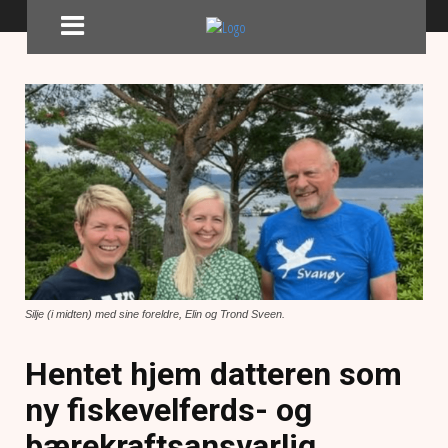
Silje (i midten) med sine foreldre, Elin og Trond Sveen.
Hentet hjem datteren som
ny fiskevelferds- og
bærekraftsansvarlig