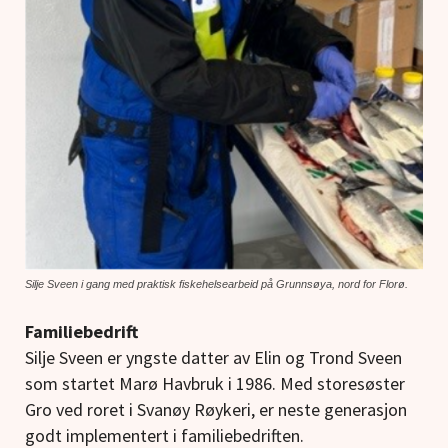
Silje Sveen i gang med praktisk fiskehelsearbeid på Grunnsøya, nord for Florø.
Familiebedrift
Silje Sveen er yngste datter av Elin og Trond Sveen
som startet Marø Havbruk i 1986. Med storesøster
Gro
ved roret i Svanøy Røykeri, er neste generasjon
godt implementert i familiebedriften.