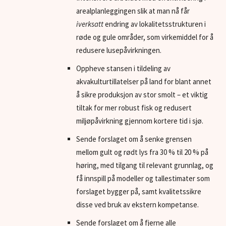
arealplanleggingen slik at man nå får
iverksatt
endring av lokalitetsstrukturen i
røde og gule områder, som virkemiddel for å
redusere lusepåvirkningen.
Oppheve stansen i tildeling av
akvakulturtillatelser på land for blant annet
å sikre produksjon av stor smolt – et viktig
tiltak for mer robust fisk og redusert
miljøpåvirkning gjennom kortere tid i sjø.
Sende forslaget om å senke grensen
mellom gult og rødt lys fra 30 % til 20 % på
høring, med tilgang til relevant grunnlag, og
få innspill på modeller og tallestimater som
forslaget bygger på, samt kvalitetssikre
disse ved bruk av ekstern kompetanse.
Sende forslaget om å fjerne alle