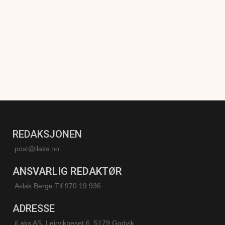
REDAKSJONEN
post@ilaks.no
ANSVARLIG REDAKTØR
Aslak Berge Tlf 970 19 936
ADRESSE
iLaks AS, Leirvikneset 6, 5179 Godvik