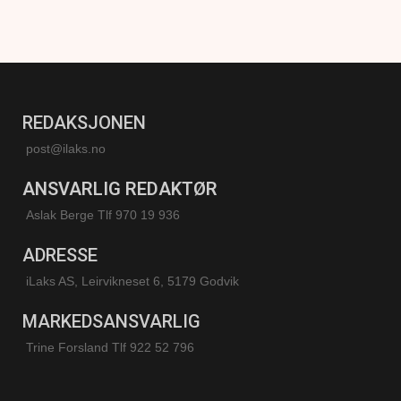
REDAKSJONEN
post@ilaks.no
ANSVARLIG REDAKTØR
Aslak Berge Tlf 970 19 936
ADRESSE
iLaks AS, Leirvikneset 6, 5179 Godvik
MARKEDSANSVARLIG
Trine Forsland
Tlf 922 52 796