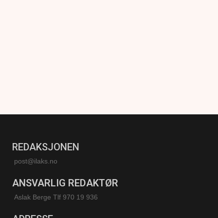
REDAKSJONEN
post@ilaks.no
ANSVARLIG REDAKTØR
Aslak Berge Tlf 970 19 936