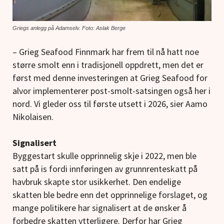
Griegs anlegg på Adamselv. Foto: Aslak Berge
– Grieg Seafood Finnmark har frem til nå hatt noe
større smolt enn i tradisjonell oppdrett, men det er
først med denne investeringen at Grieg Seafood for
alvor implementerer post-smolt-satsingen også her i
nord. Vi gleder oss til første utsett i 2026, sier Aamo
Nikolaisen.
Signalisert
Byggestart skulle opprinnelig skje i 2022, men ble
satt på is fordi innføringen av grunnrenteskatt på
havbruk skapte stor usikkerhet. Den endelige
skatten ble bedre enn det opprinnelige forslaget, og
mange politikere har signalisert at de ønsker å
forbedre skatten ytterligere. Derfor har Grieg