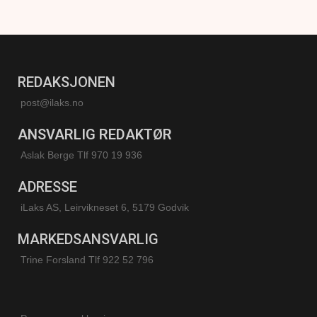
REDAKSJONEN
post@ilaks.no
ANSVARLIG REDAKTØR
Aslak Berge Tlf 970 19 936
ADRESSE
iLaks AS, Leirvikneset 6, 5179 Godvik
MARKEDSANSVARLIG
Trine Forsland
Tlf 922 52 796