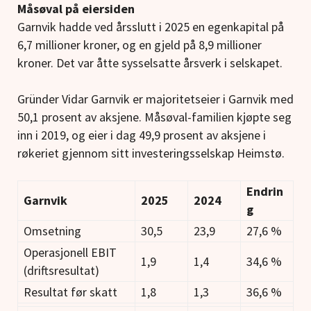
Måsøval på eiersiden
Garnvik hadde ved årsslutt i 2025 en egenkapital på
6,7 millioner kroner, og en gjeld på 8,9 millioner
kroner. Det var åtte sysselsatte årsverk i selskapet.
Gründer Vidar Garnvik er majoritetseier i Garnvik med
50,1 prosent av aksjene. Måsøval-familien kjøpte seg
inn i 2019, og eier i dag 49,9 prosent av aksjene i
røkeriet gjennom sitt investeringsselskap Heimstø.
Endrin
Garnvik
2025
2024
g
Omsetning
30,5
23,9
27,6 %
Operasjonell EBIT
1,9
1,4
34,6 %
(driftsresultat)
Resultat før skatt
1,8
1,3
36,6 %