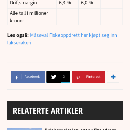
Driftsmargin
6,3 %
6,0 %
Alle tall i millioner
kroner
Les også:
Måsøval Fiskeoppdrett har kjøpt seg inn
lakserøkeri
Facebook
X
Pinterest
RELATERTE ARTIKLER