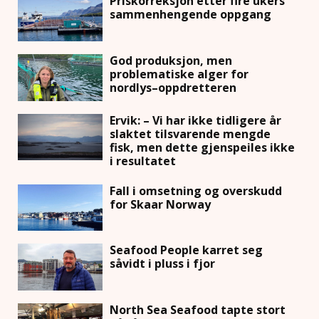
Priskorreksjon etter fire ukers
sammenhengende oppgang
God produksjon, men
problematiske alger for
nordlys–oppdretteren
Ervik: – Vi har ikke tidligere år
slaktet tilsvarende mengde
fisk, men dette gjenspeiles ikke
i resultatet
Fall i omsetning og overskudd
for Skaar Norway
Seafood People karret seg
såvidt i pluss i fjor
North Sea Seafood tapte stort