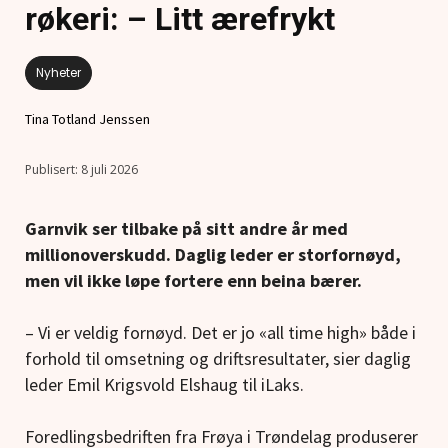
røkeri: – Litt ærefrykt
Nyheter
Tina Totland Jenssen
8 juli 2026
Garnvik ser tilbake på sitt andre år med
millionoverskudd. Daglig leder er storfornøyd,
men vil ikke løpe fortere enn beina bærer.
– Vi er veldig fornøyd. Det er jo «all time high» både i
forhold til omsetning og driftsresultater, sier daglig
leder Emil Krigsvold Elshaug til iLaks.
Foredlingsbedriften fra Frøya i Trøndelag produserer