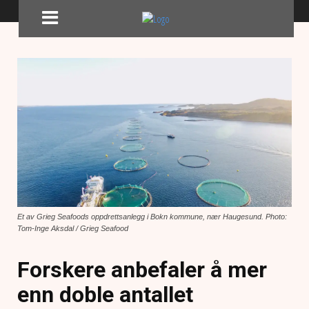
Et av Grieg Seafoods oppdrettsanlegg i Bokn kommune, nær Haugesund. Photo:
Tom-Inge Aksdal / Grieg Seafood
Forskere anbefaler å mer
enn doble antallet