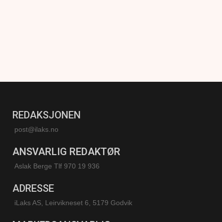
REDAKSJONEN
post@ilaks.no
ANSVARLIG REDAKTØR
Aslak Berge Tlf 970 19 936
ADRESSE
iLaks AS, Leirvikneset 6, 5179 Godvik