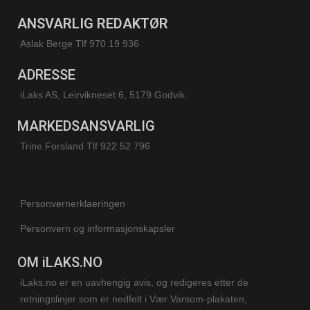
ANSVARLIG REDAKTØR
Aslak Berge Tlf 970 19 936
ADRESSE
iLaks AS, Leirvikneset 6, 5179 Godvik
MARKEDSANSVARLIG
Trine Forsland
Tlf 922 52 796
Personvernerklaeringen
Personvern og informasjonskapsler
OM iLAKS.NO
iLaks.no er en uavhengig avis, og redigeres etter de
retningslinjer som er nedfelt i Vær Varsom-plakaten,