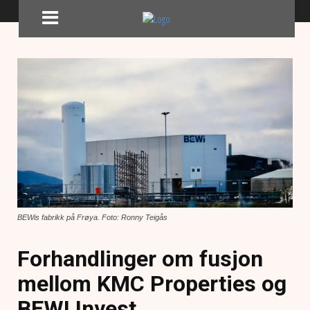
BEWis fabrikk på Frøya. Foto: Ronny Teigås
Forhandlinger om fusjon
mellom KMC Properties og
BEWI Invest