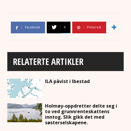
Facebook
X
Pinterest
RELATERTE ARTIKLER
ILA påvist i Ibestad
Holmøy-oppdretter delte seg i
to ved grunnrenteskattens
inntog. Slik gikk det med
søsterselskapene.