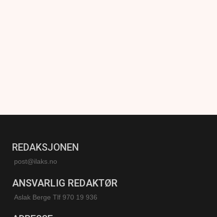
REDAKSJONEN
post@ilaks.no
ANSVARLIG REDAKTØR
Aslak Berge Tlf 970 19 936