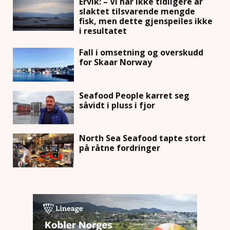
Ervik: – Vi har ikke tidligere år
slaktet tilsvarende mengde
fisk, men dette gjenspeiles ikke
i resultatet
Fall i omsetning og overskudd
for Skaar Norway
Seafood People karret seg
såvidt i pluss i fjor
North Sea Seafood tapte stort
på råtne fordringer