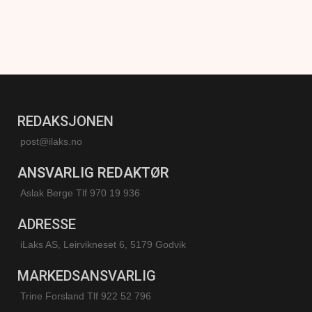
REDAKSJONEN
post@ilaks.no
ANSVARLIG REDAKTØR
Aslak Berge Tlf 970 19 936
ADRESSE
iLaks AS, Leirvikneset 6, 5179 Godvik
MARKEDSANSVARLIG
Trine Forsland
Tlf 922 52 796