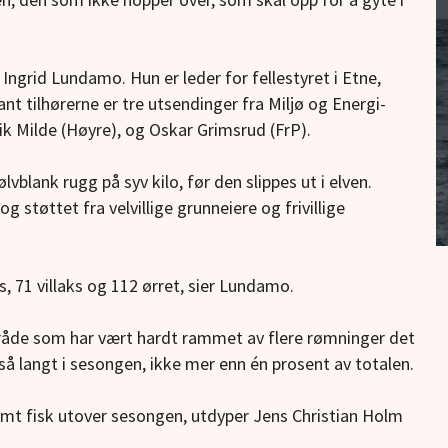
r Ingrid Lundamo. Hun er leder for fellestyret i Etne,
ant tilhørerne er tre utsendinger fra Miljø og Energi-
ik Milde (Høyre), og Oskar Grimsrud (FrP).
vblank rugg på syv kilo, før den slippes ut i elven.
og støttet fra velvillige grunneiere og frivillige
ks, 71 villaks og 112 ørret, sier Lundamo.
råde som har vært hardt rammet av flere rømninger det
, så langt i sesongen, ikke mer enn én prosent av totalen.
t fisk utover sesongen, utdyper Jens Christian Holm