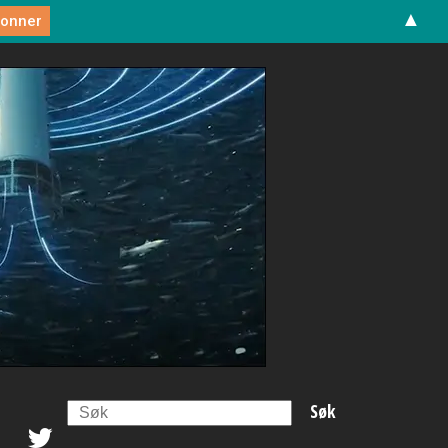
▲
Search