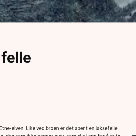
felle
ne-elven. Like ved broen er det spent en laksefelle
en, den som ikke hopper over, som skal opp for å gyte i