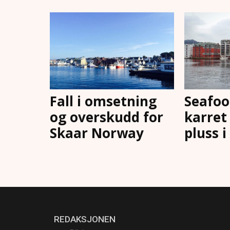
Fall i omsetning
Seafoo
og overskudd for
karret 
Skaar Norway
pluss i
REDAKSJONEN