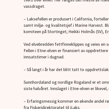
vassdraget.
– Laksefellen er produsert i California, fortelle
samt miljø- og kvalitetsjef i Marine Harvest. Bl
komiteen på Stortinget; Heikki Holmås (SV), Er
Ved elvebredden fettfinneklippes og veies en søl
Fellen i Etne-elven er finansiert av oppdrettere 
innsatstimer i dugnad.
– Så langt i år har det blitt tatt to oppdrettsla
Sunnhordaland og nordlige Rogaland er et om
siste halvåret. Innslaget i Etne-elven er likevel
– Erfaringsmessig kommer en økende andel røm
fra Fiskeridirektoratet til iLaks.