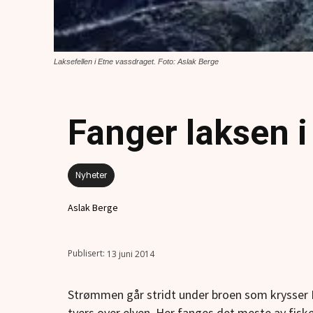
Laksefellen i Etne vassdraget. Foto: Aslak Berge
Fanger laksen i 
Nyheter
Aslak Berge
13 juni 2014
Strømmen går stridt under broen som krysser Et
tvers over elven. Her fanges det meste av fisk