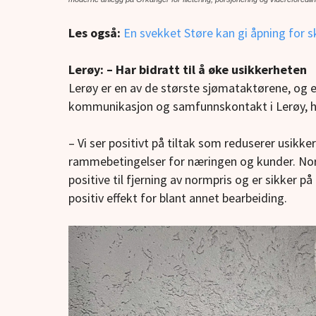
Les også:
En svekket Støre kan gi åpning for sk
Lerøy: – Har bidratt til å øke usikkerheten
Lerøy er en av de største sjømataktørene, og er
kommunikasjon og samfunnskontakt i Lerøy, ha
– Vi ser positivt på tiltak som reduserer usikk
rammebetingelser for næringen og kunder. Normp
positive til fjerning av normpris og er sikker på
positiv effekt for blant annet bearbeiding.