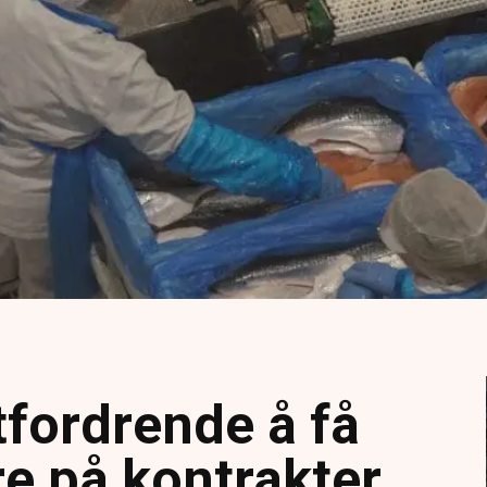
utfordrende å få
e på kontrakter