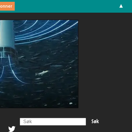
▲
Search