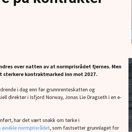
endres over natten av at normprisrådet fjernes. Men
 et sterkere kontraktmarked inn mot 2027.
drende i dag enn før grunnrenteskatten og
ll direktør i Isfjord Norway, Jonas Lie Dragseth i en e-
nført, har det vært snakk om tørke i
å avvikle normprisrådet
, som fastsetter grunnlaget for