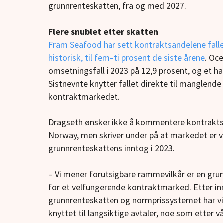
grunnrenteskatten, fra og med 2027.
Flere snublet etter skatten
Fram Seafood har sett kontraktsandelene falle
historisk, til fem–ti prosent de siste årene
. Oc
omsetningsfall i 2023 på 12,9 prosent, og et hal
Sistnevnte knytter fallet direkte til manglende l
kontraktmarkedet.
Dragseth ønsker ikke å kommentere kontraktsa
Norway, men skriver under på at markedet er v
grunnrenteskattens inntog i 2023.
– Vi mener forutsigbare rammevilkår er en gr
for et velfungerende kontraktmarked. Etter in
grunnrenteskatten og normprissystemet har vi
knyttet til langsiktige avtaler, noe som etter vår