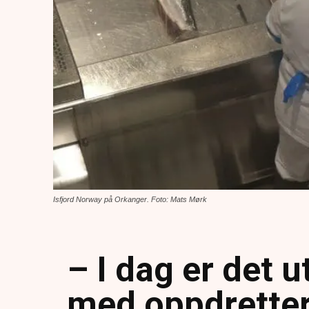
Isfjord Norway på Orkanger. Foto: Mats Mørk
– I dag er det 
med oppdretter