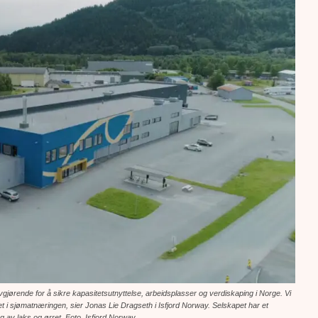
vgjørende for å sikre kapasitetsutnyttelse, arbeidsplasser og verdiskaping i Norge. Vi
ighet i sjømatnæringen, sier Jonas Lie Dragseth i Isfjord Norway. Selskapet har et
g av laks og ørret. Foto. Isfjord Norway