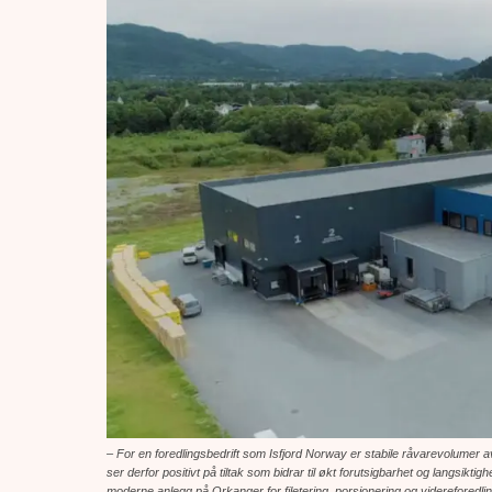
– For en foredlingsbedrift som Isfjord Norway er stabile råvarevolumer a
ser derfor positivt på tiltak som bidrar til økt forutsigbarhet og langsikt
moderne anlegg på Orkanger for filetering, porsjonering og videreforedlin