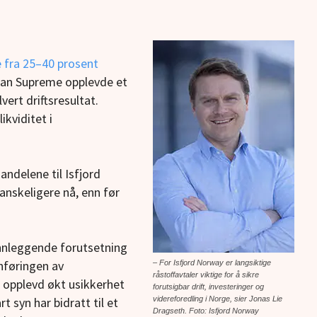
 fra 25–40 prosent
ean Supreme opplevde et
vert driftsresultat.
ikviditet i
ndelene til Isfjord
anskeligere nå, enn før
unnleggende forutsetning
nføringen av
– For Isfjord Norway er langsiktige
råstoffavtaler viktige for å sikre
 opplevd økt usikkerhet
forutsigbar drift, investeringer og
t syn har bidratt til et
videreforedling i Norge, sier Jonas Lie
Dragseth. Foto: Isfjord Norway