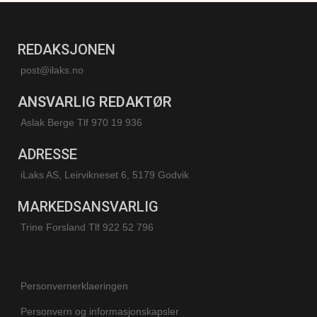
REDAKSJONEN
post@ilaks.no
ANSVARLIG REDAKTØR
Aslak Berge Tlf 970 19 936
ADRESSE
iLaks AS, Leirvikneset 6, 5179 Godvik
MARKEDSANSVARLIG
Trine Forsland
Tlf 922 52 796
Personvernerklaeringen
Personvern og informasjonskapsler