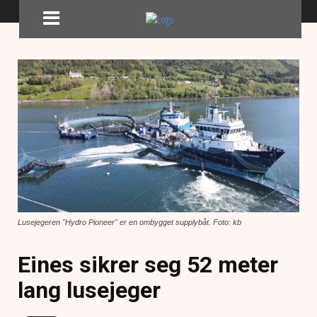
Lusejegeren "Hydro Pioneer" er en ombygget supplybåt. Foto: kb
Eines sikrer seg 52 meter
lang lusejeger