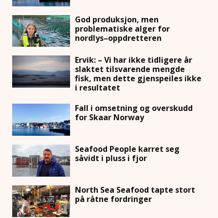
God produksjon, men
problematiske alger for
nordlys–oppdretteren
Ervik: – Vi har ikke tidligere år
slaktet tilsvarende mengde
fisk, men dette gjenspeiles ikke
i resultatet
Fall i omsetning og overskudd
for Skaar Norway
Seafood People karret seg
såvidt i pluss i fjor
North Sea Seafood tapte stort
på råtne fordringer