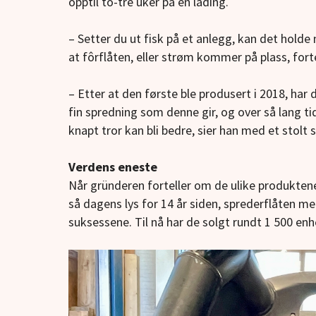
opptil to-tre uker på en lading.
– Setter du ut fisk på et anlegg, kan det holde 
at fôrflåten, eller strøm kommer på plass, forte
– Etter at den første ble produsert i 2018, har
fin spredning som denne gir, og over så lang ti
knapt tror kan bli bedre, sier han med et stolt s
Verdens eneste
Når gründeren forteller om de ulike produktene
så dagens lys for 14 år siden, sprederflåten m
suksessene. Til nå har de solgt rundt 1 500 enh