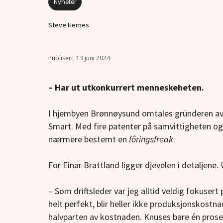
Nyheter
Steve Hernes
13 juni 2024
– Har ut utkonkurrert menneskeheten.
I hjembyen Brønnøysund omtales gründeren av
Smart. Med fire patenter på samvittigheten og 
nærmere bestemt en
fôringsfreak
.
For Einar Brattland ligger djevelen i detaljene
– Som driftsleder var jeg alltid veldig fokuser
helt perfekt, blir heller ikke produksjonskostn
halvparten av kostnaden. Knuses bare én prosen