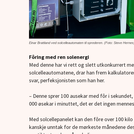
Einar Brattland ved solcelleautomaten til sprederen. (Foto: Steve Hernes
Fôring med ren solenergi
Med denne har vi rett og slett utkonkurrert m
solcelleautomatene,
drar han frem kalkulatore
svar, perfeksjonisten som han her.
– Denne sprer 100 ausekar med fôr i sekundet, si
000 øsekar i minuttet, det er det ingen mennes
Med solcellepanelet kan den fôre over 100 kilo
kanskje unntak for de mørkeste månedene dese