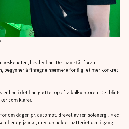
).
enneskeheten, hevder han. Der han
står foran
n, begynner å finregne nærmere for å gi et mer konkret
er han i det han gløtter opp fra kalkulatoren. Det blir 6
ker som klarer.
 fôr om dagen pr. automat, drevet av ren solenergi. Med
mber og januar, men da holder batteriet den i gang