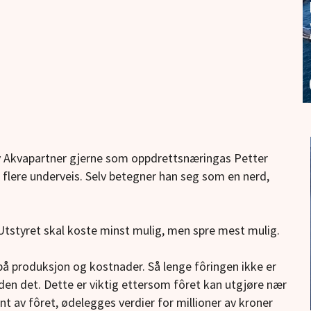
 Akvapartner gjerne som oppdrettsnæringas Petter
flere underveis. Selv betegner han seg som en nerd,
. Utstyret skal koste minst mulig, men spre mest mulig.
t på produksjon og kostnader. Så lenge fôringen ikke er
aden det. Dette er viktig ettersom fôret kan utgjøre nær
t av fôret, ødelegges verdier for millioner av kroner