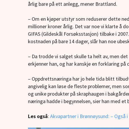
årlig bare på ett anlegg, mener Brattland.
– Om en kjøper utstyr som reduserer dette ned til
millioner kroner årlig. Det var noe vi klarte å
GIFAS (Gildeskål Forsøksstasjon) tilbake i 2007
kostnaden på bare 14 dager, slår han noe ubesk
– Da trodde vi salget skulle ta helt av, men det
erkjenner han, og har kanskje en forklaring på 
– Oppdrettsnæringa har jo hele tida blitt tilbu
angivelig kan løse de fleste problemer, men som
og unike produkter på skraphaugen i bakgården 
næringa hadde i begynnelsen, sier han med et b
Les også
:
Akvapartner i Brønnøysund: – Også i 