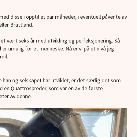
med disse i opptil et par måneder, i eventuell påvente av
ller Brattland.
 det vært seks år med utvikling og perfeksjonering. Så
d er umulig for et menneske. Nå er vi på et nivå jeg
mil.
 han og selskapet har utviklet, er det særlig
det som
ed en Quattrospreder, som var en av de første
eter av denne.