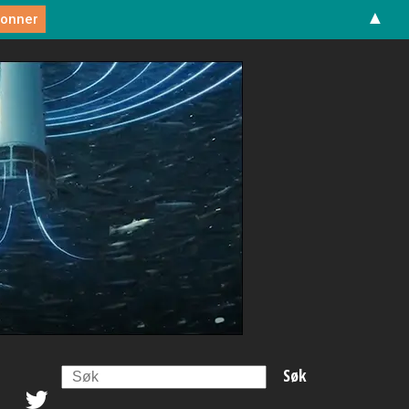
▲
Search