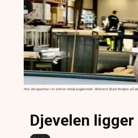
Hos Akvapartner i er enhver detalj avgjørende. Woiciech Bryla finsliper på de
Djevelen ligger 