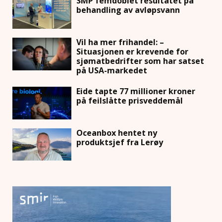
SMP femdoblet resultatet på
behandling av avløpsvann
Vil ha mer frihandel: –
Situasjonen er krevende for
sjømatbedrifter som har satset
på USA-markedet
Eide tapte 77 millioner kroner
på feilslåtte prisveddemål
Oceanbox hentet ny
produktsjef fra Lerøy