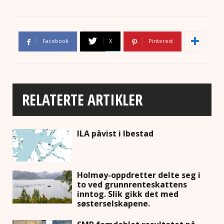
Facebook
X
Pinterest
RELATERTE ARTIKLER
ILA påvist i Ibestad
Holmøy-oppdretter delte seg i
to ved grunnrenteskattens
inntog. Slik gikk det med
søsterselskapene.