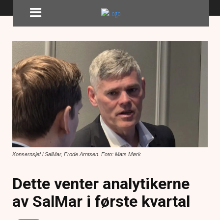
Konsernsjef i SalMar, Frode Arntsen. Foto: Mats Mørk
Dette venter analytikerne
av SalMar i første kvartal