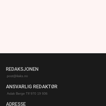
REDAKSJONEN
post@ilaks.no
ANSVARLIG REDAKTØR
Aslak Berge Tlf 970 19 936
ADRESSE