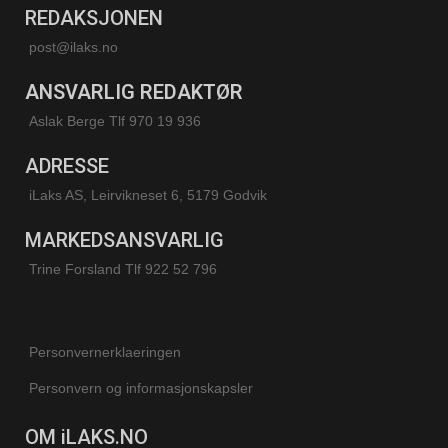
REDAKSJONEN
post@ilaks.no
ANSVARLIG REDAKTØR
Aslak Berge Tlf 970 19 936
ADRESSE
iLaks AS, Leirvikneset 6, 5179 Godvik
MARKEDSANSVARLIG
Trine Forsland
Tlf 922 52 796
Personvernerklaeringen
Personvern og informasjonskapsler
OM iLAKS.NO