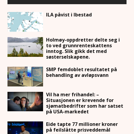
ILA påvist i Ibestad
Holmøy-oppdretter delte seg i
to ved grunnrenteskattens
inntog. Slik gikk det med
søsterselskapene.
SMP femdoblet resultatet på
behandling av avløpsvann
Vil ha mer frihandel: –
Situasjonen er krevende for
sjømatbedrifter som har satset
på USA-markedet
Eide tapte 77 millioner kroner
på feilslåtte prisveddemål