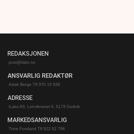
REDAKSJONEN
post@ilaks.no
ANSVARLIG REDAKTØR
Aslak Berge Tlf 970 19 936
ADRESSE
iLaks AS, Leirvikneset 6, 5179 Godvik
MARKEDSANSVARLIG
Trine Forsland
Tlf 922 52 796