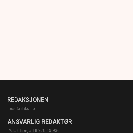
REDAKSJONEN
post@ilaks.no
ANSVARLIG REDAKTØR
Aslak Berge Tlf 970 19 936