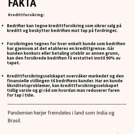
FAKTA
Kredittforsikring:
Bedrifter kan tegne kredittforsikring som sikrer salg på
kreditt og beskytter bedriften mot tap på fordringer.
Forsikringen tegnes for hver enkelt kunde som bedriften
har gjennom at det etableres en kredittgrense. Går
kunden konkurs eller betaling uteblir av annen grunn,
kan den forsikrede bedriften få erstattet inntil 90% av
tapet.
Kredittforsikringsselskapet overvåker markedet og den
finansielle stillingen til bedriftens kunder. Har en kunde
likviditetsproblemer, kan kredittforsikringsselskapet
tidlig varsle og gi råd om hvordan man reduserer faren
for tap i tide.
Pandemien herjer fremdeles i land som India og
Brasil.