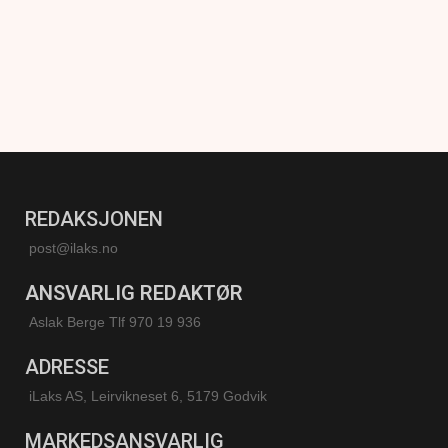
REDAKSJONEN
post@ilaks.no
ANSVARLIG REDAKTØR
Aslak Berge Tlf 970 19 936
ADRESSE
iLaks AS, Leirvikneset 6, 5179 Godvik
MARKEDSANSVARLIG