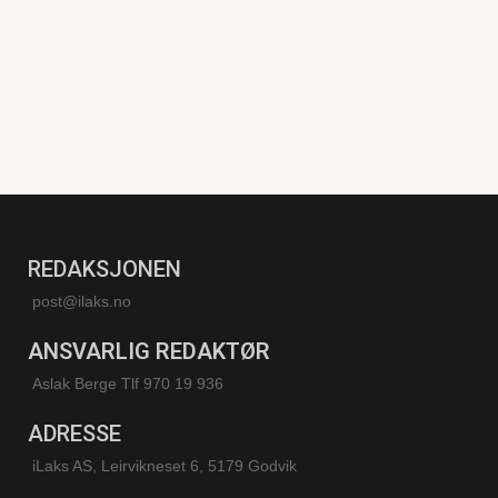
REDAKSJONEN
post@ilaks.no
ANSVARLIG REDAKTØR
Aslak Berge Tlf 970 19 936
ADRESSE
iLaks AS, Leirvikneset 6, 5179 Godvik