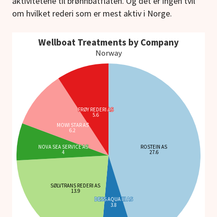
aktivitetene til brønnbåtflåten. Og det er ingen tvil
om hvilket rederi som er mest aktiv i Norge.