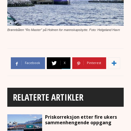
Brønnbåten “Ro Master” på Holmen for mannskapsbytte. Foto: Helgeland Havn
Facebook
X
Pinterest
RELATERTE ARTIKLER
Priskorreksjon etter fire ukers
sammenhengende oppgang