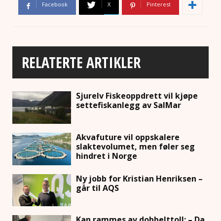
Facebook
X
Pinterest
RELATERTE ARTIKLER
Sjurelv Fiskeoppdrett vil kjøpe
settefiskanlegg av SalMar
Akvafuture vil oppskalere
slaktevolumet, men føler seg
hindret i Norge
Ny jobb for Kristian Henriksen –
går til AQS
Kan rammes av dobbelttoll: – Da