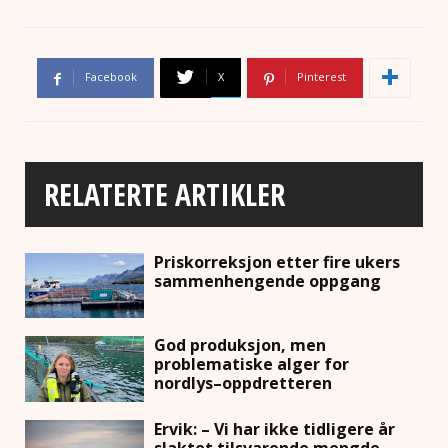
Facebook
X
Pinterest
RELATERTE ARTIKLER
Priskorreksjon etter fire ukers
sammenhengende oppgang
God produksjon, men
problematiske alger for
nordlys–oppdretteren
Ervik: – Vi har ikke tidligere år
slaktet tilsvarende mengde