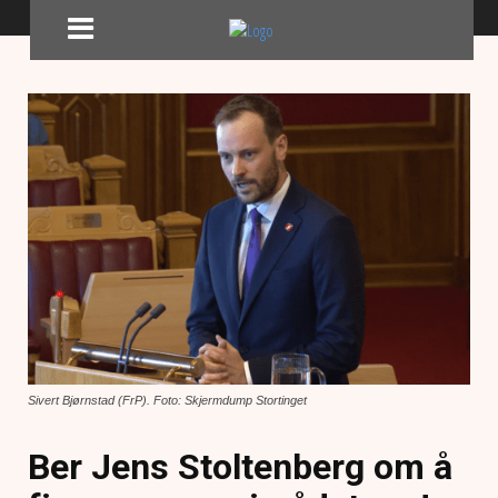
Sivert Bjørnstad (FrP). Foto: Skjermdump Stortinget
Ber Jens Stoltenberg om å