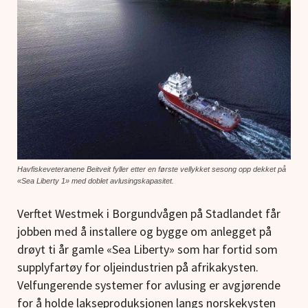
Havfiskeveteranene Beitveit fyller etter en første vellykket sesong opp dekket på
«Sea Liberty 1» med doblet avlusingskapasitet.
Verftet Westmek i Borgundvågen på Stadlandet får
jobben med å installere og bygge om anlegget på
drøyt ti år gamle «Sea Liberty» som har fortid som
supplyfartøy for oljeindustrien på afrikakysten.
Velfungerende systemer for avlusing er avgjørende
for å holde lakseproduksjonen langs norskekysten