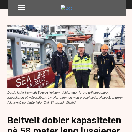
Daglig leder Kenneth Beitveit (midten) dobler etter første driftssesongen
kapasiteten på «Sea Liberty 1». Her sammen med prosjektleder Helge Brendryen
(til høyre) og daglig leder Geir Skarstad i SkaMik.
Beitveit dobler kapasiteten
på 58 meter lang lusejeger