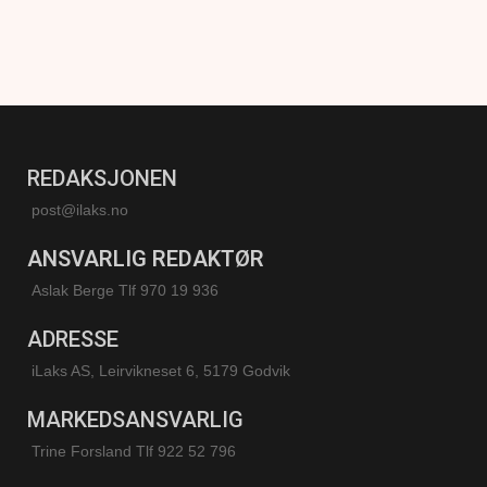
REDAKSJONEN
post@ilaks.no
ANSVARLIG REDAKTØR
Aslak Berge Tlf 970 19 936
ADRESSE
iLaks AS, Leirvikneset 6, 5179 Godvik
MARKEDSANSVARLIG
Trine Forsland
Tlf 922 52 796