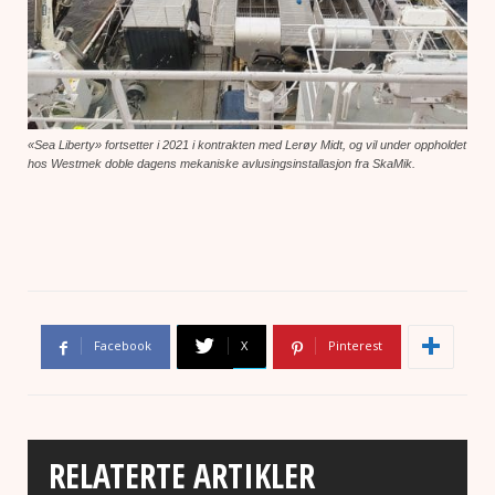
«Sea Liberty» fortsetter i 2021 i kontrakten med Lerøy Midt, og vil under oppholdet
hos Westmek doble dagens mekaniske avlusingsinstallasjon fra SkaMik.
Facebook
X
Pinterest
RELATERTE ARTIKLER