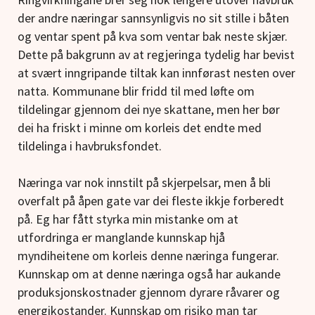
der andre næringar sannsynligvis no sit stille i båten
og ventar spent på kva som ventar bak neste skjær.
Dette på bakgrunn av at regjeringa tydelig har bevist
at svært inngripande tiltak kan innførast nesten over
natta. Kommunane blir fridd til med løfte om
tildelingar gjennom dei nye skattane, men her bør
dei ha friskt i minne om korleis det endte med
tildelinga i havbruksfondet.
Næringa var nok innstilt på skjerpelsar, men å bli
overfalt på åpen gate var dei fleste ikkje forberedt
på. Eg har fått styrka min mistanke om at
utfordringa er manglande kunnskap hjå
myndiheitene om korleis denne næringa fungerar.
Kunnskap om at denne næringa også har aukande
produksjonskostnader gjennom dyrare råvarer og
energikostander. Kunnskap om risiko man tar