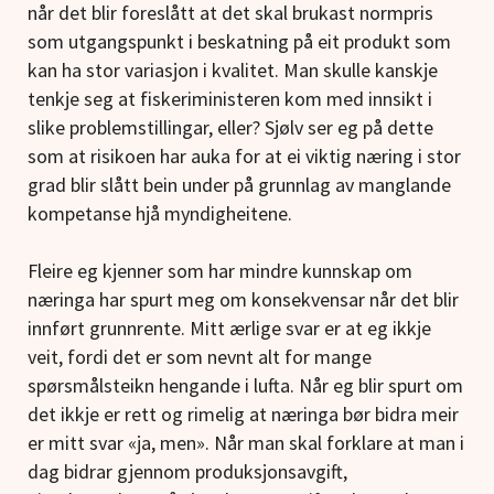
når det blir foreslått at det skal brukast normpris
som utgangspunkt i beskatning på eit produkt som
kan ha stor variasjon i kvalitet. Man skulle kanskje
tenkje seg at fiskeriministeren kom med innsikt i
slike problemstillingar, eller? Sjølv ser eg på dette
som at risikoen har auka for at ei viktig næring i stor
grad blir slått bein under på grunnlag av manglande
kompetanse hjå myndigheitene.
Fleire eg kjenner som har mindre kunnskap om
næringa har spurt meg om konsekvensar når det blir
innført grunnrente. Mitt ærlige svar er at eg ikkje
veit, fordi det er som nevnt alt for mange
spørsmålsteikn hengande i lufta. Når eg blir spurt om
det ikkje er rett og rimelig at næringa bør bidra meir
er mitt svar «ja, men». Når man skal forklare at man i
dag bidrar gjennom produksjonsavgift,