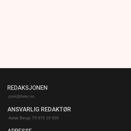
REDAKSJONEN
post@ilaks.no
ANSVARLIG REDAKTØR
Aslak Berge Tlf 970 19 936