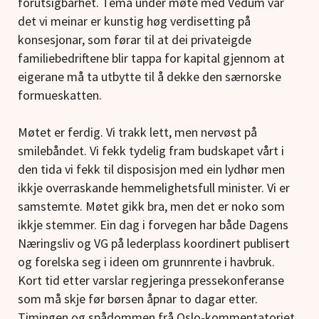
forutsigbarhet. Tema under møte med Vedum var
det vi meinar er kunstig høg verdisetting på
konsesjonar, som førar til at dei privateigde
familiebedriftene blir tappa for kapital gjennom at
eigerane må ta utbytte til å dekke den særnorske
formueskatten.
Møtet er ferdig. Vi trakk lett, men nervøst på
smilebåndet. Vi fekk tydelig fram budskapet vårt i
den tida vi fekk til disposisjon med ein lydhør men
ikkje overraskande hemmelighetsfull minister. Vi er
samstemte. Møtet gikk bra, men det er noko som
ikkje stemmer. Ein dag i forvegen har både Dagens
Næringsliv og VG på lederplass koordinert publisert
og forelska seg i ideen om grunnrente i havbruk.
Kort tid etter varslar regjeringa pressekonferanse
som må skje før børsen åpnar to dagar etter.
Timingen og spådommen frå Oslo-kommentatoriet