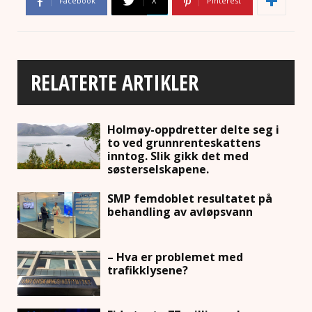
Facebook
X
Pinterest
RELATERTE ARTIKLER
Holmøy-oppdretter delte seg i
to ved grunnrenteskattens
inntog. Slik gikk det med
søsterselskapene.
SMP femdoblet resultatet på
behandling av avløpsvann
– Hva er problemet med
trafikklysene?