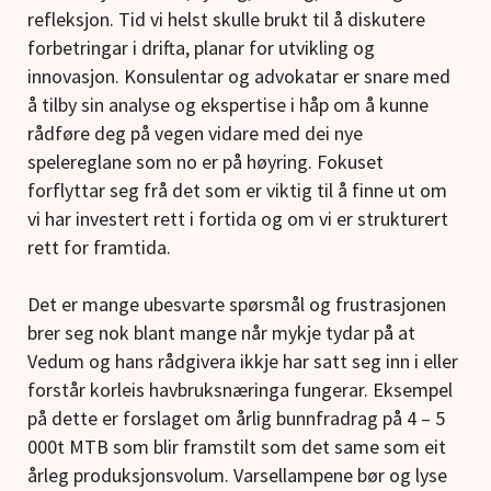
refleksjon. Tid vi helst skulle brukt til å diskutere
forbetringar i drifta, planar for utvikling og
innovasjon. Konsulentar og advokatar er snare med
å tilby sin analyse og ekspertise i håp om å kunne
rådføre deg på vegen vidare med dei nye
spelereglane som no er på høyring. Fokuset
forflyttar seg frå det som er viktig til å finne ut om
vi har investert rett i fortida og om vi er strukturert
rett for framtida.
Det er mange ubesvarte spørsmål og frustrasjonen
brer seg nok blant mange når mykje tydar på at
Vedum og hans rådgivera ikkje har satt seg inn i eller
forstår korleis havbruksnæringa fungerar. Eksempel
på dette er forslaget om årlig bunnfradrag på 4 – 5
000t MTB som blir framstilt som det same som eit
årleg produksjonsvolum. Varsellampene bør og lyse