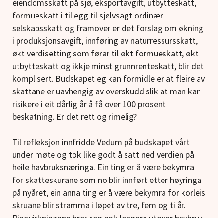
eiendomsskatt på sjø, eksportavgift, utbytteskatt,
formueskatt i tillegg til sjølvsagt ordinær
selskapsskatt og framover er det forslag om økning
i produksjonsavgift, innføring av naturressursskatt,
økt verdisetting som førar til økt formueskatt, økt
utbytteskatt og ikkje minst grunnrenteskatt, blir det
komplisert. Budskapet eg kan formidle er at fleire av
skattane er uavhengig av overskudd slik at man kan
risikere i eit dårlig år å få over 100 prosent
beskatning. Er det rett og rimelig?
Til refleksjon innfridde Vedum på budskapet vårt
under møte og tok like godt å satt ned verdien på
heile havbruksnæringa. Ein ting er å være bekymra
for skatteskurane som no blir innført etter høyringa
på nyåret, ein anna ting er å være bekymra for korleis
skruane blir stramma i løpet av tre, fem og ti år.
Ringvirkningane brer seg nok lengere utover havbruk