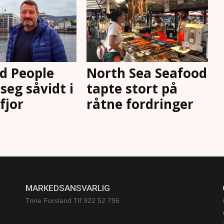
d People
North Sea Seafood
seg såvidt i
tapte stort på
 fjor
råtne fordringer
MARKEDSANSVARLIG
Trine Forsland
Tlf 922 52 796