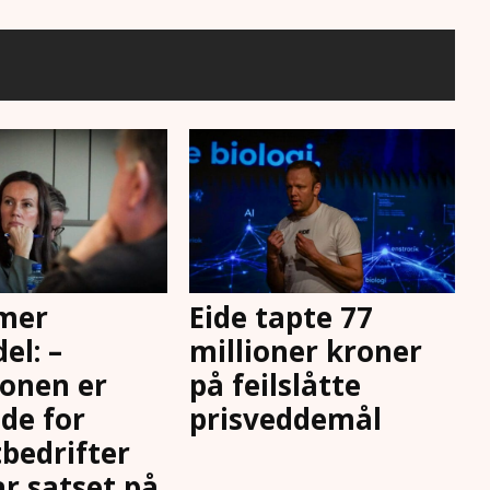
 mer
Eide tapte 77
el: –
millioner kroner
jonen er
på feilslåtte
de for
prisveddemål
bedrifter
r satset på