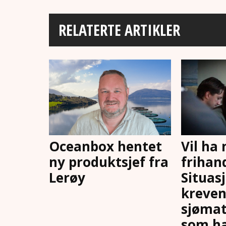
RELATERTE ARTIKLER
Oceanbox hentet
Vil ha
ny produktsjef fra
frihand
Lerøy
Situas
kreven
sjømat
som ha