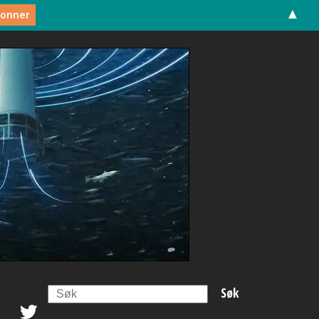
▲
Search