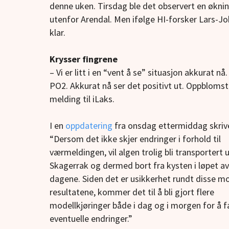
denne uken. Tirsdag ble det observert en øknin
utenfor Arendal. Men ifølge HI-forsker Lars-J
klar.
Krysser fingrene
– Vi er litt i en “vent å se” situasjon akkurat nå
PO2. Akkurat nå ser det positivt ut. Oppblomstri
melding til iLaks.
I en
oppdatering
fra onsdag ettermiddag skrive
“Dersom det ikke skjer endringer i forhold til
værmeldingen, vil algen trolig bli transportert u
Skagerrak og dermed bort fra kysten i løpet a
dagene. Siden det er usikkerhet rundt disse mo
resultatene, kommer det til å bli gjort flere
modellkjøringer både i dag og i morgen for å 
eventuelle endringer.”