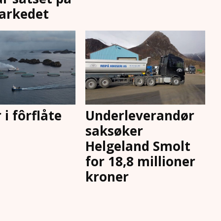
arkedet
r i fôrflåte
Underleverandør
saksøker
Helgeland Smolt
for 18,8 millioner
kroner