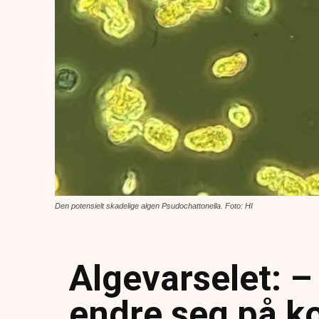
Den potensielt skadelige algen Psudochattonella. Foto: HI
Algevarselet: –
endre seg på ko