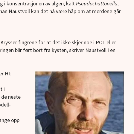
g i konsentrasjonen av algen, kalt
Pseudochattonella,
ohan Naustvoll kan det nå være håp om at merdene går
. Krysser fingrene for at det ikke skjer noe i PO1 eller
ngen blir ført bort fra kysten, skriver Naustvoll i en
r HI:
t i
v de neste
dell-
fange opp