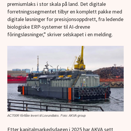
premiumlaks i stor skala på land. Det digitale
forretningssegmentet tilbyr en komplett pakke med
digitale løsninger for presisjonsoppdrett, fra ledende
biologiske ERP-systemer til AI-drevne
fôringsløsninger,” skriver selskapet i en melding.
AC700R fôrflåte levert til Lovundlaks. Foto: AKVA group
Etter kapitalmarkedsdagen i 2025 har AKVA sett