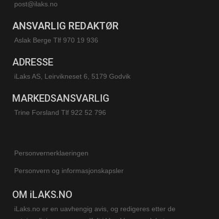
post@ilaks.no
ANSVARLIG REDAKTØR
Aslak Berge Tlf 970 19 936
ADRESSE
iLaks AS, Leirvikneset 6, 5179 Godvik
MARKEDSANSVARLIG
Trine Forsland
Tlf 922 52 796
Personvernerklaeringen
Personvern og informasjonskapsler
OM iLAKS.NO
iLaks.no er en uavhengig avis, og redigeres etter de