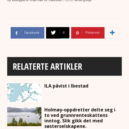
Facebook
X
Pinterest
RELATERTE ARTIKLER
ILA påvist i Ibestad
Holmøy-oppdretter delte seg i
to ved grunnrenteskattens
inntog. Slik gikk det med
søsterselskapene.