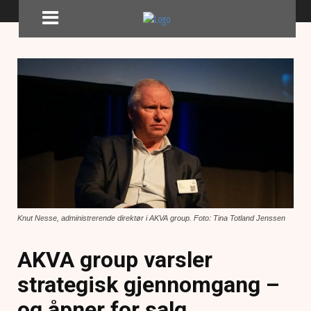
Knut Nesse, administrerende direktør i AKVA group. Foto: Tina Totland Jenssen
AKVA group varsler
strategisk gjennomgang –
og åpner for salg