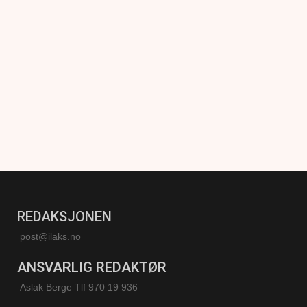
REDAKSJONEN
post@ilaks.no
ANSVARLIG REDAKTØR
Aslak Berge Tlf 970 19 936