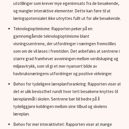
utstillinger som krever mye egeninnsats fra de besøkende,
og mangler interaktive elementer. Dette kan føre til at
læringspotensialet ikke utnyttes fullt ut for alle besøkende.
Teknologioptimisme: Rapporten peker på en
gjennomgående teknologioptimisme blant
visningssentrene, der utfordringer i næringen fremstilles
som om de vil løses i fremtiden. Det anbefales at sentrene i
større grad framhever avveiningen mellom verdiskaping og
miljøavtrykk, som vil gi et mer nyansert bilde av
havbruksnæringens utfordringer og positive virkninger.
Behov for tydeligere læreplanforankring: Rapporten viser at
det er ulik bevissthet rundt hvor tett besøkene knyttes til
læreplanmål i skolen. Sentrene bør bli bedre på å
tydeliggjøre koblingen mellom sine tilbud og skolens
læreplan.
Behov for mer interaktivitet: Rapporten viser at mange