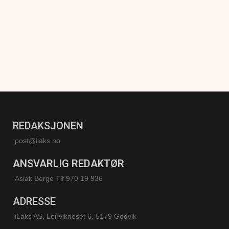
REDAKSJONEN
post@ilaks.no
ANSVARLIG REDAKTØR
Aslak Berge Tlf 970 19 936
ADRESSE
iLaks AS, Leirvikneset 6, 5179 Godvik