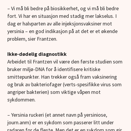
– Vi må bli bedre på biosikkerhet, og vi må bli bedre
fort. Vi har en situasjon med stadig mer lakselus. I
dag er halvparten av alle injeksjonsvaksiner mot
yersinia – en god indikasjon på at det er et økende
problem, sier Frantzen.
Ikke-dødelig diagnostikk
Arbeidet til Frantzen vil være den første studien som
bruker miljø-DNA for å identifisere kritiske
smittepunkter. Han trekker også fram vaksinering
og bruk av bakteriofager (verts-spesifikke virus som
angriper bakterien) som viktige våpen mot
sykdommen.
– Yersinia ruckeri (et annet navn på yersiniose,
journ.anm) er en sykdom som passerer litt under
radaren for de fleste. Men det er en sykdom som gir