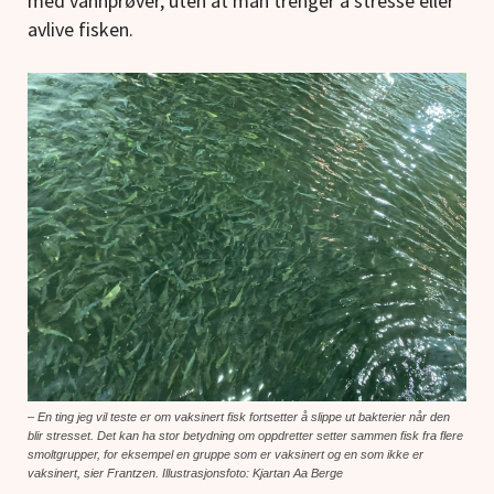
med vannprøver, uten at man trenger å stresse eller
avlive fisken.
– En ting jeg vil teste er om vaksinert fisk fortsetter å slippe ut bakterier når den
blir stresset. Det kan ha stor betydning om oppdretter setter sammen fisk fra flere
smoltgrupper, for eksempel en gruppe som er vaksinert og en som ikke er
vaksinert, sier Frantzen. Illustrasjonsfoto: Kjartan Aa Berge