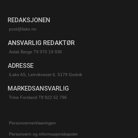
REDAKSJONEN
post@ilaks.no
ANSVARLIG REDAKTØR
Aslak Berge Tlf 970 19 936
ADRESSE
iLaks AS, Leirvikneset 6, 5179 Godvik
MARKEDSANSVARLIG
Trine Forsland
Tlf 922 52 796
Personvernerklaeringen
Personvern og informasjonskapsler