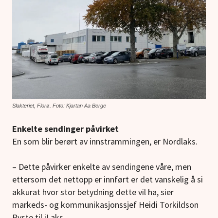
Slakteriet, Florø. Foto: Kjartan Aa Berge
Enkelte sendinger påvirket
En som blir berørt av innstrammingen, er Nordlaks.
– Dette påvirker enkelte av sendingene våre, men
ettersom det nettopp er innført er det vanskelig å si
akkurat hvor stor betydning dette vil ha, sier
markeds- og kommunikasjonssjef
Heidi Torkildson
Ryste til iLaks.