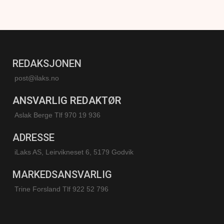
REDAKSJONEN
post@ilaks.no
ANSVARLIG REDAKTØR
Aslak Berge Tlf 970 19 936
ADRESSE
iLaks AS, Leirvikneset 6, 5179 Godvik
MARKEDSANSVARLIG
Trine Forsland
Tlf 922 52 796