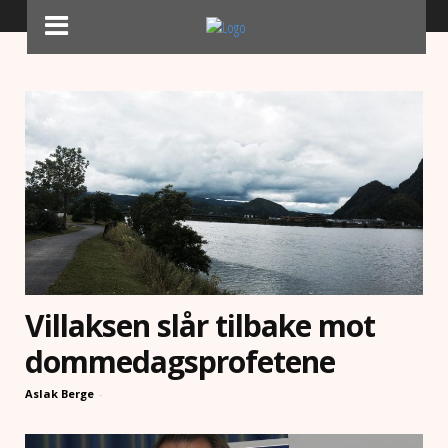
Home
Meninger
Page 87
MENINGER
Villaksen slår tilbake mot
dommedagsprofetene
Aslak Berge
-