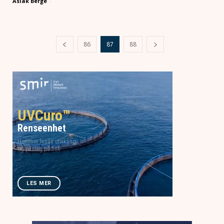
Aslak Berge
-
86
87
88