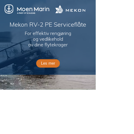
Mekon RV-2 PE Serviceflåte
For effektiv rengjøring
og vedlikehold
av dine flytekrager
Les mer